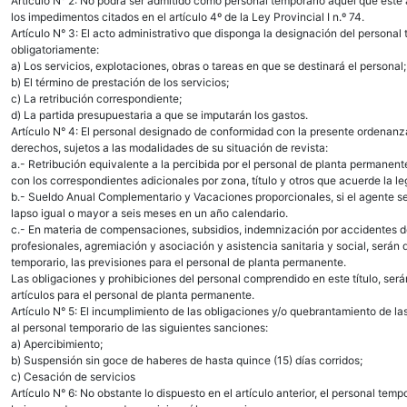
Artículo N° 2: No podrá ser admitido como personal temporario aquél que esté
los impedimentos citados en el artículo 4º de la Ley Provincial I n.º 74.
Artículo N° 3: El acto administrativo que disponga la designación del personal
obligatoriamente:
a) Los servicios, explotaciones, obras o tareas en que se destinará el personal;
b) El término de prestación de los servicios;
c) La retribución correspondiente;
d) La partida presupuestaria a que se imputarán los gastos.
Artículo N° 4: El personal designado de conformidad con la presente ordenanza
derechos, sujetos a las modalidades de su situación de revista:
a.- Retribución equivalente a la percibida por el personal de planta permanent
con los correspondientes adicionales por zona, título y otros que acuerde la le
b.- Sueldo Anual Complementario y Vacaciones proporcionales, si el agente 
lapso igual o mayor a seis meses en un año calendario.
c.- En materia de compensaciones, subsidios, indemnización por accidentes 
profesionales, agremiación y asociación y asistencia sanitaria y social, serán 
temporario, las previsiones para el personal de planta permanente.
Las obligaciones y prohibiciones del personal comprendido en este título, serán
artículos para el personal de planta permanente.
Artículo N° 5: El incumplimiento de las obligaciones y/o quebrantamiento de la
al personal temporario de las siguientes sanciones:
a) Apercibimiento;
b) Suspensión sin goce de haberes de hasta quince (15) días corridos;
c) Cesación de servicios
Artículo N° 6: No obstante lo dispuesto en el artículo anterior, el personal tem