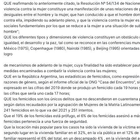
QUE reafirmando lo anteriormente citado, la Resolución Nº 54/134 de Nacion
violencia contra la mujer constituye una manifestación de unas relaciones de
desiguales entre el hombre y la mujer, que han conducido a que el hombre domi
contra ella, impidiendo su adelanto pleno, y que la violencia contra la mujer 
sociales fundamentales por los que se reduce a la mujer a una situación de su
hombre";
QUE los diferentes tipos y dimensiones de violencia constituyen un obstáculo n
igualdad, el desarrollo y la paz, tal como se reconoce en las conferencias mun
México (1975), Copenhague (1980), Nairobi (1985), y Beijing (1995) orientadas 
logro
de mecanismos de adelanto de la mujer, cuya finalidad ha sido establecer pau
medidas encaminadas a combatir la violencia contra las mujeres;
QUE en la República Argentina, las estadísticas de femicidios, como expresió
razones de género, según el informe oficial de la ONG "Casa del Encuentro",
expresado en las cifras del 2019 donde se produjo un femicidio cada 19 horas 
las cifras que sería uno cada 17 horas;
QUE los femicidios son los únicos delitos que no descendieron en cuarentena
según datos recaudados por la agrupación de Mujeres de la Matria Latinoame
241 femicidios en lo que va del 2021 y 251 intentos.
Que el 19% de los femicidas está prófugo, el 6% de los femicidas asesinó a má
femicidas pertenecía a una fuerza de seguridad.
Que la locación más popular para los casos ha sido la vivienda de la víctima e
segundo lugar en la vivienda familiar en el 32%, en la vía pública en el 12% de
familiar representó el 6% del total, en un descampado 4% , en la vivienda del a