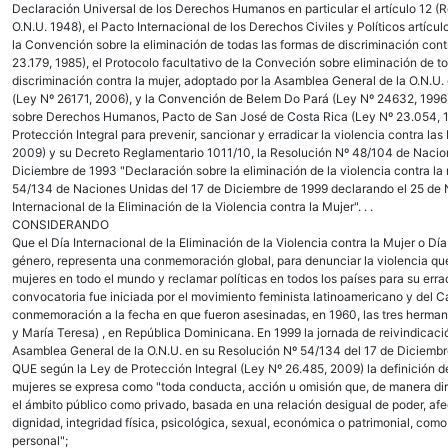
Declaración Universal de los Derechos Humanos en particular el artículo 12 (Res
O.N.U. 1948), el Pacto Internacional de los Derechos Civiles y Políticos artícul
la Convención sobre la eliminación de todas las formas de discriminación con
23.179, 1985), el Protocolo facultativo de la Conveción sobre eliminación de t
discriminación contra la mujer, adoptado por la Asamblea General de la O.N.U.
(Ley Nº 26171, 2006), y la Convención de Belem Do Pará (Ley Nº 24632, 199
sobre Derechos Humanos, Pacto de San José de Costa Rica (Ley Nº 23.054, 1
Protección Integral para prevenir, sancionar y erradicar la violencia contra la
2009) y su Decreto Reglamentario 1011/10, la Resolución Nº 48/104 de Nacio
Diciembre de 1993 "Declaración sobre la eliminación de la violencia contra la 
54/134 de Naciones Unidas del 17 de Diciembre de 1999 declarando el 25 de
Internacional de la Eliminación de la Violencia contra la Mujer". . .
CONSIDERANDO
Que el Día Internacional de la Eliminación de la Violencia contra la Mujer o Dí
género, representa una conmemoración global, para denunciar la violencia que
mujeres en todo el mundo y reclamar políticas en todos los países para su err
convocatoria fue iniciada por el movimiento feminista latinoamericano y del C
conmemoración a la fecha en que fueron asesinadas, en 1960, las tres herman
y María Teresa) , en República Dominicana. En 1999 la jornada de reivindicaci
Asamblea General de la O.N.U. en su Resolución Nº 54/134 del 17 de Diciembr
QUE según la Ley de Protección Integral (Ley Nº 26.485, 2009) la definición de
mujeres se expresa como "toda conducta, acción u omisión que, de manera dire
el ámbito público como privado, basada en una relación desigual de poder, afec
dignidad, integridad física, psicológica, sexual, económica o patrimonial, com
personal";