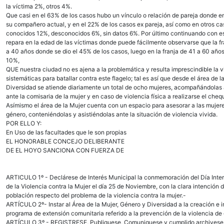
la víctima 2%, otros 4%.
Que casi en el 63% de los casos hubo un vínculo o relación de pareja donde e
su compañero actual, y en el 22% de los casos ex pareja, así como en otros c
conocidos 12%, desconocidos 6%, sin datos 6%. Por último continuando con est
repara en la edad de las víctimas donde puede fácilmente observarse que la fra
a 40 años donde se dio el 45% de los casos, luego en la franja de 41 a 60 año
10%,
QUE nuestra ciudad no es ajena a la problemática y resulta imprescindible la vi
sistemáticas para batallar contra este flagelo; tal es así que desde el área de 
Diversidad se atiende diariamente un total de ocho mujeres, acompañándolas a
ante la comisaria de la mujer y en caso de violencia física a realizarse el che
Asímismo el área de la Mujer cuenta con un espacio para asesorar a las mujere
género, conteniéndolas y asistiéndolas ante la situación de violencia vivida.
POR ELLO Y:
En Uso de las facultades que le son propias
EL HONORABLE CONCEJO DELIBERANTE
DE EL HOYO SANCIONA CON FUERZA DE
ARTICULO 1º - Declárese de Interés Municipal la conmemoración del Día Inter
de la Violencia contra la Mujer el día 25 de Noviembre, con la clara intención de
población respecto del problema de la violencia contra la mujer.-
ARTÍCULO 2º- Instar al Área de la Mujer, Género y Diversidad a la creación e
programa de extensión comunitaria referido a la prevención de la violencia de
ARTÍCULO 3º - REGISTRESE, Publiquese, Comuniquese y cumplido archivese