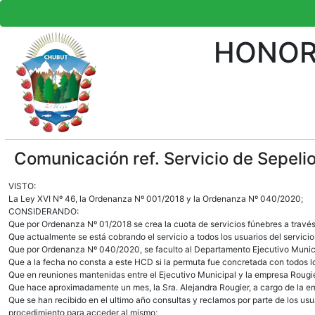
HONOR
Comunicación ref. Servicio de Sepelio
VISTO:
La Ley XVI Nº 46, la Ordenanza Nº 001/2018 y la Ordenanza Nº 040/2020;
CONSIDERANDO:
Que por Ordenanza Nº 01/2018 se crea la cuota de servicios fúnebres a través 
Que actualmente se está cobrando el servicio a todos los usuarios del servicio
Que por Ordenanza Nº 040/2020, se faculto al Departamento Ejecutivo Municipa
Que a la fecha no consta a este HCD si la permuta fue concretada con todos l
Que en reuniones mantenidas entre el Ejecutivo Municipal y la empresa Rougier,
Que hace aproximadamente un mes, la Sra. Alejandra Rougier, a cargo de la em
Que se han recibido en el ultimo año consultas y reclamos por parte de los usu
procedimiento para acceder al mismo;